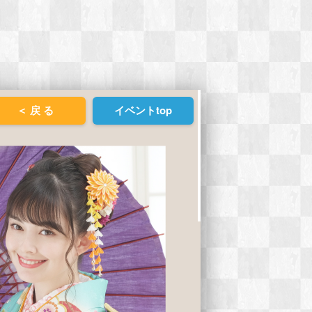
＜ 戻 る
イベントtop