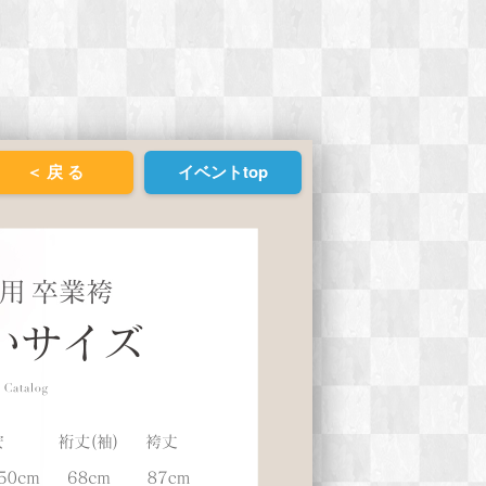
＜ 戻 る
イベントtop