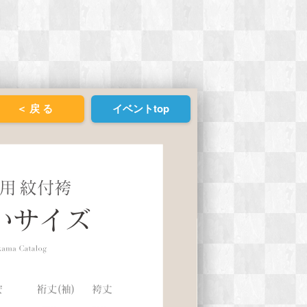
＜ 戻 る
イベントtop