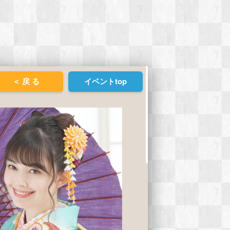
＜ 戻 る
イベントtop