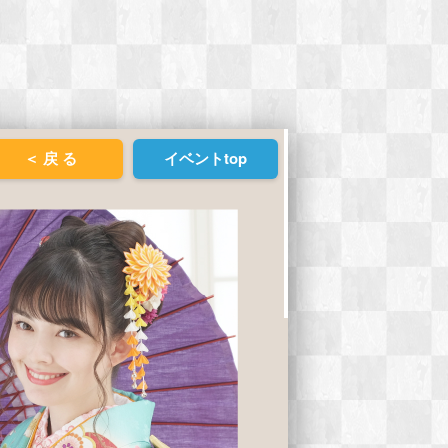
＜ 戻 る
イベントtop