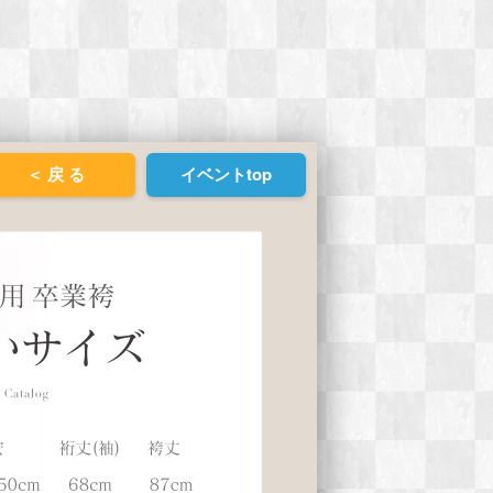
＜ 戻 る
イベントtop