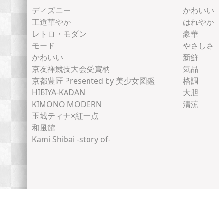
ディズニー
かわいい
王道華やか
はれやか
レトロ・モダン
豪華
モード
やさしさ
かわいい
新鮮
京友禅競技大会受賞柄
気品
京都豊匠 Presented by 美少女図鑑
格調
HIBIYA-KADAN
大胆
KIMONO MODERN
清涼
玉城ティナ×紅一点
和風館
Kami Shibai -story of-