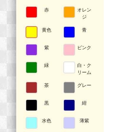
赤
オレン
ジ
黄色
青
紫
ピンク
緑
白・ク
リーム
茶
グレー
黒
紺
水色
薄紫