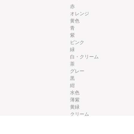
赤
オレンジ
黄色
青
紫
ピンク
緑
白・クリーム
茶
グレー
黒
紺
水色
薄紫
黄緑
クリーム
エメラルドグリーン
ベージュ