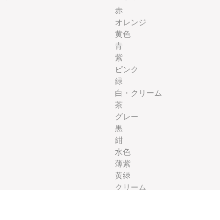
赤
オレンジ
黄色
青
紫
ピンク
緑
白・クリーム
茶
グレー
黒
紺
水色
薄紫
黄緑
クリーム
エメラルドグリーン
ベージュ