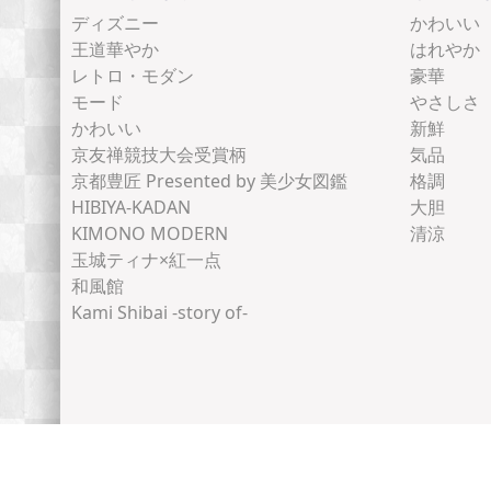
ディズニー
かわいい
王道華やか
はれやか
レトロ・モダン
豪華
モード
やさしさ
かわいい
新鮮
京友禅競技大会受賞柄
気品
京都豊匠 Presented by 美少女図鑑
格調
HIBIYA-KADAN
大胆
KIMONO MODERN
清涼
玉城ティナ×紅一点
和風館
Kami Shibai -story of-