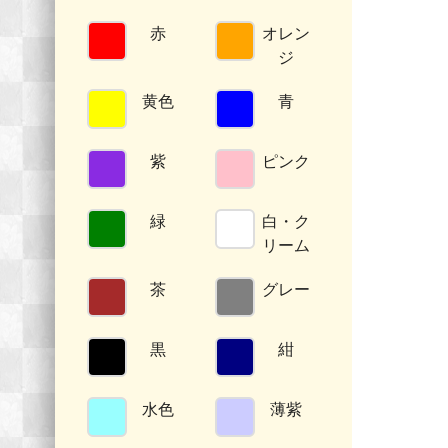
赤
オレン
ジ
黄色
青
紫
ピンク
緑
白・ク
リーム
茶
グレー
黒
紺
水色
薄紫