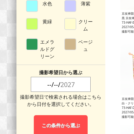
水色
薄紫
京友禅競
黒 京友禅
黄緑
クリー
73-HAF-
2027/0
ム
撮影可能
エメラ
ベージ
ルドグ
ュ
リーン
撮影希望日から選ぶ
撮影希望日で検索される場合はこちら
京友禅競
から日付を選択してください。
白・クリーム 京
73-HAF-
2027/0
撮影可能
この条件から選ぶ