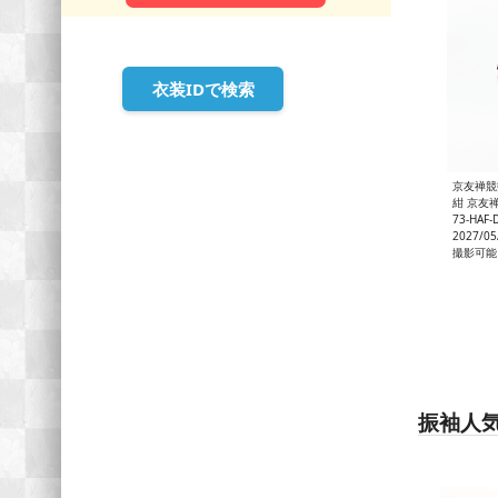
衣装IDで検索
京友禅競
紺 京友禅
73-HAF-
2027/0
撮影可能
振袖人