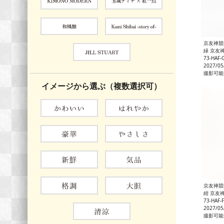
京友禅競
緑 京友禅
73-HAF-
2027/0
撮影可能
イメージから選ぶ（複数選択可）
京友禅競
紺 京友禅
73-HAF-
2027/0
撮影可能