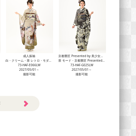
成人振袖
京都豊匠 Presented by 美少女図鑑
白・クリーム・茶 レトロ・モダン 気品
茶 モード・京都豊匠 Presented by 美少女図鑑 豪華
73-HAF-E066LW
73-HAF-G025LW
2027/05/01～
2027/05/01～
撮影可能
撮影可能
答