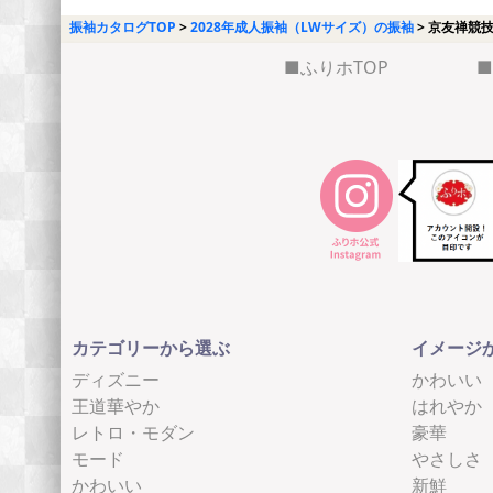
振袖カタログTOP
2028年成人振袖（LWサイズ）の振袖
京友禅競
ふりホTOP
カテゴリーから選ぶ
イメージ
ディズニー
かわいい
王道華やか
はれやか
レトロ・モダン
豪華
モード
やさしさ
かわいい
新鮮