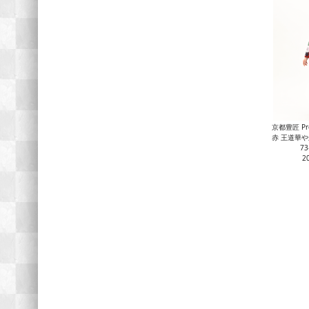
赤 王道華やか・京都豊匠
73
2