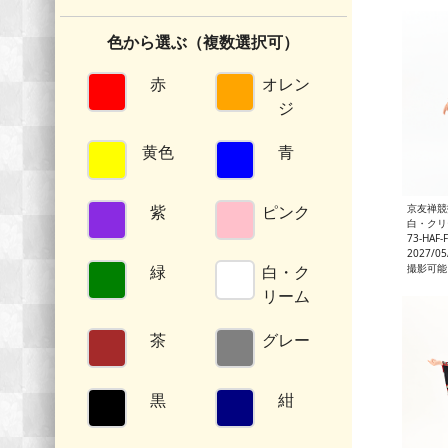
色から選ぶ（複数選択可）
赤
オレン
ジ
黄色
青
京友禅競
紫
ピンク
白・クリーム 京
73-HAF-
2027/0
撮影可能
緑
白・ク
リーム
茶
グレー
黒
紺