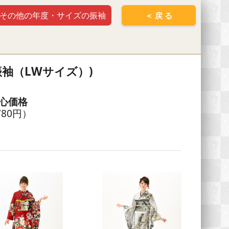
その他の年度・サイズの振袖
＜ 戻 る
振袖（LWサイズ）)
心価格
780円）