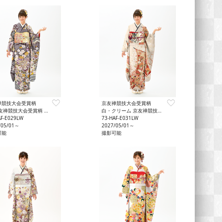
禅競技大会受賞柄
京友禅競技大会受賞柄
友禅競技大会受賞柄 気品
白・クリーム 京友禅競技大会受賞柄 格調
AF-E029LW
73-HAF-E031LW
/05/01～
2027/05/01～
可能
撮影可能