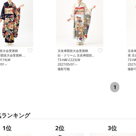
技大会受賞柄
京友禅競技大会受賞柄
競技大会受賞柄 格調
白・クリーム 京友禅競技大会受賞柄 豪華
茶 京
D119LW
73-HAF-C223LW
73-H
5/01～
2027/05/01～
2027
撮影可能
撮影
1
気ランキング
1位
2位
3位