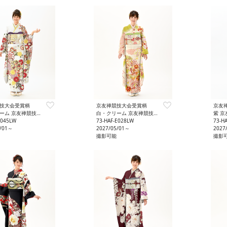
技大会受賞柄
京友禅競技大会受賞柄
京友
友禅競技大会受賞柄 はれやか
白・クリーム 京友禅競技大会受賞柄 はれやか
紫 京
F045LW
73-HAF-E028LW
73-H
5/01～
2027/05/01～
2027
撮影可能
撮影