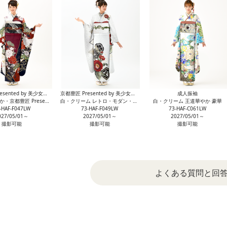
京都豊匠 Presented by 美少女図鑑
京都豊匠 Presented by 美少女図鑑
成人振袖
 Presented by 美少女図鑑 格調
白・クリーム レトロ・モダン・京都豊匠 Presented by 美少女図鑑 大胆
白・クリーム 王道華やか 豪華
-HAF-F047LW
73-HAF-F049LW
73-HAF-C061LW
027/05/01～
2027/05/01～
2027/05/01～
撮影可能
撮影可能
撮影可能
よくある質問と回