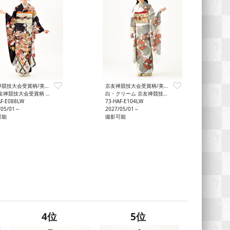
京友禅競技大会受賞柄/美少女図鑑
京友禅競技大会受賞柄/美少女図鑑
友禅競技大会受賞柄 格調
白・クリーム 京友禅競技大会受賞柄 大胆
AF-E088LW
73-HAF-E104LW
/05/01～
2027/05/01～
可能
撮影可能
4位
5位