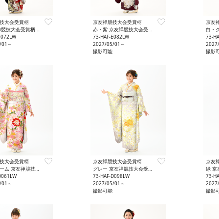
技大会受賞柄
京友禅競技大会受賞柄
京友
競技大会受賞柄 大胆
赤・紫 京友禅競技大会受賞柄 格調
白・クリー
E072LW
73-HAF-E082LW
73-H
5/01～
2027/05/01～
2027
撮影可能
撮影
技大会受賞柄
京友禅競技大会受賞柄
京友
友禅競技大会受賞柄 かわいい
グレー 京友禅競技大会受賞柄 やさしさ
緑 京
D061LW
73-HAF-D098LW
73-H
5/01～
2027/05/01～
2027
撮影可能
撮影