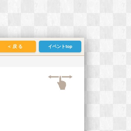
＜ 戻 る
イベントtop