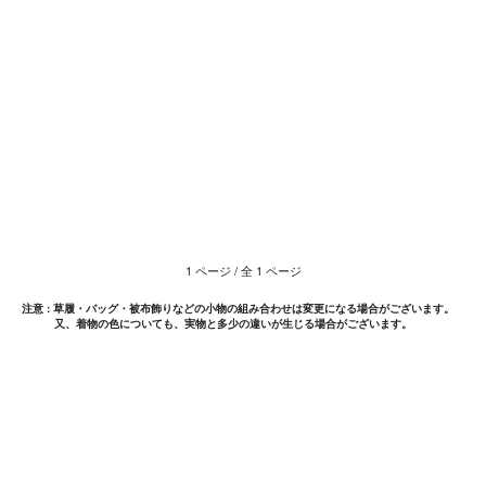
1
ページ / 全
1
ページ
注意 : 草履・バッグ・被布飾りなどの小物の組み合わせは変更になる場合がございます。
又、着物の色についても、実物と多少の違いが生じる場合がございます。