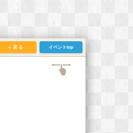
＜ 戻 る
イベントtop