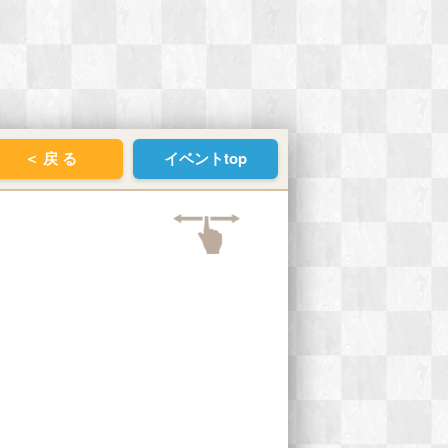
＜ 戻 る
イベントtop