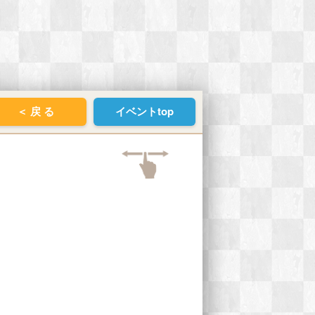
＜ 戻 る
イベントtop