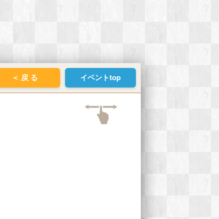
＜ 戻 る
イベントtop