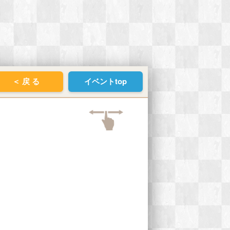
＜ 戻 る
イベントtop