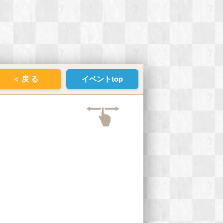
＜ 戻 る
イベントtop