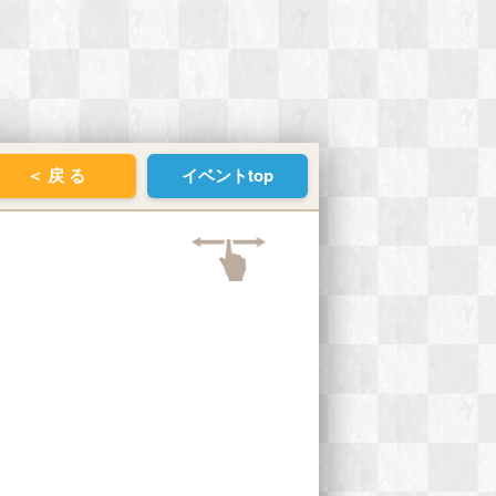
＜ 戻 る
イベントtop