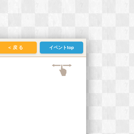
＜ 戻 る
イベントtop