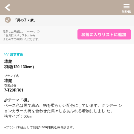
「男の子７歳」
追加した商品は、「menu」の
「お気に入りリスト」から
まとめてご確認いただけます。
凛趣
羽織(120-130cm)
ブランド名
凛趣
衣装品番
7-T20RR01
テーマ「楓」
ベース色は黒で締め、柄を柔らかい配色にしています。グラデー シ
ョンカラーの袴を合わせた凛々しさあふれる着物にしまし た。
袴サイズ：66㎝
※ブランド料金として別途3,300円(税込)を頂きます。